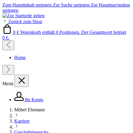
Zum Hauptinhalt springen
Zur Suche springen
Zur Hauptnavigation
springen
Zurück zum Shop
0 €
Warenkorb enthält 0 Positionen. Der Gesamtwert beträgt
0 €.
Home
Menü
Ihr Konto
Möbel Ehrmann
Karriere
Geschäftsbereiche