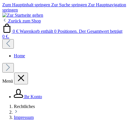
Zum Hauptinhalt springen
Zur Suche springen
Zur Hauptnavigation
springen
Zurück zum Shop
0 €
Warenkorb enthält 0 Positionen. Der Gesamtwert beträgt
0 €.
Home
Menü
Ihr Konto
Rechtliches
Impressum